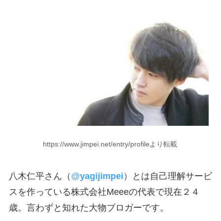
https://www.jimpei.net/entry/profileより転載
八木仁平さん（
@
yagijimpei
）とは自己理解サービ
スを作っている株式会社Meeeの代表で現在２４
歳。言わずと知れた大物ブロガーです。