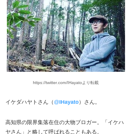
https://twitter.com/IHayatoより転載
イケダハヤトさん（
@
IHayato
）さん。
高知県の限界集落在住の大物ブロガー。「イケハ
ヤさん」と略して呼ばれることもある。