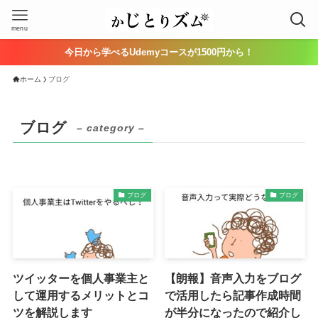
menu
今日から学べるUdemyコースが1500円から！
ホーム
ブログ
ブログ
– category –
ブログ
ブログ
ツイッターを個人事業主と
【朗報】音声入力をブログ
して運用するメリットとコ
で活用したら記事作成時間
ツを解説します
が半分になったので紹介し