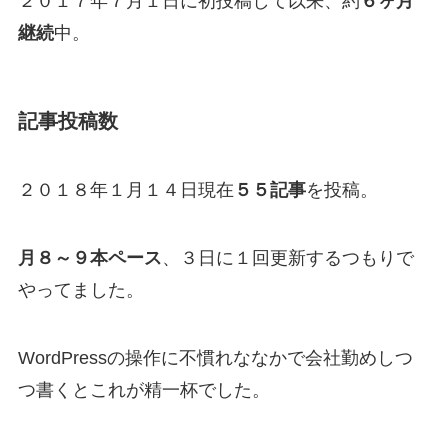
２０１７年７月１日に初投稿して以来、約
６ヶ月
継続
中。
記事投稿数
２０１８年１月１４日現在
５５記事
を投稿。
月８～９本ペース
、３日に１回更新するつもりで
やってました。
WordPressの操作に不慣れななかで会社勤めしつ
つ書くとこれが精一杯でした。