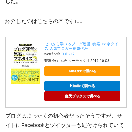
した。
紹介したのはこちらの本です↓↓↓
ゼロから学べるブログ運営×集客×マネタイ
ズ 人気ブロガー養成講座
posted with
ヨメレバ
菅家 伸,かん吉 ソーテック社 2016-10-08
Amazonで調べる
Kindleで調べる
楽天ブックスで調べる
ブログはまったくの初心者だったそうですが、サ
イトにFacebookとツイッターも紐付けられていて