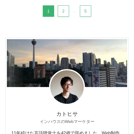
1
2
...
5
カトヒサ
インハウスのWebマーケター
11年続けた言語聴覚士を42歳で辞めました。Web制作