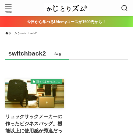
menu
今日から学べるUdemyコースが1500円から！
ホーム
switchback2
switchback2
– tag –
買ってよかったもの
リュックサックメーカーの
作ったビジネスバッグ。機
能以上に使用感が秀逸だっ